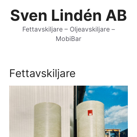
Hoppa
Sven Lindén AB
till
innehåll
Fettavskiljare – Oljeavskiljare –
MobiBar
Fettavskiljare